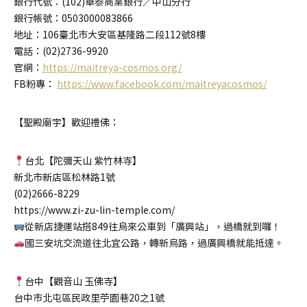
銀行代號：(102)華泰商業銀行／中山分行
銀行帳號：0503000083866
地址：106臺北市大安區基隆路二段112號8樓
電話：(02)2736-9920
官網：
https://maitreya-cosmos.org/
FB粉專：
https://www.facebook.com/maitreyacosmos/
【聖殿廟宇】歡迎禮佛：
台北【陀彌天山 紫竹林寺】
新北市新店區松林路1號
(02)2666-8229
https://www.zi-zu-lin-temple.com/
從新店捷運站搭849往烏來公車到「廣興站」，過橋就到囉！
國三安坑交流道往北宜公路，轉新烏路，過廣興橋就能抵達。
台中【觀音山 玉佛寺】
台中市北屯區民政里苧園巷20之1號