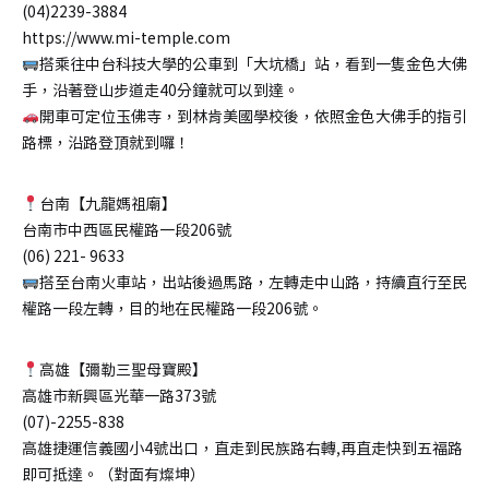
(04)2239-3884
https://www.mi-temple.com
搭乘往中台科技大學的公車到「大坑橋」站，看到一隻金色大佛
手，沿著登山步道走40分鐘就可以到達。
開車可定位玉佛寺，到林肯美國學校後，依照金色大佛手的指引
路標，沿路登頂就到囉！
台南【九龍媽祖廟】
台南市中西區民權路一段206號
(06) 221- 9633
搭至台南火車站，出站後過馬路，左轉走中山路，持續直行至民
權路一段左轉，目的地在民權路一段206號。
高雄【彌勒三聖母寶殿】
高雄市新興區光華一路373號
(07)-2255-838
高雄捷運信義國小4號出口，直走到民族路右轉,再直走快到五福路
即可抵達。（對面有燦坤）