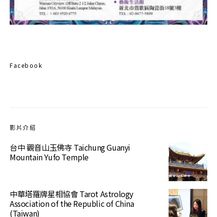
Facebook
影片介紹
台中 觀音山玉佛寺 Taichung Guanyi
Mountain Yufo Temple
中華塔羅牌星相協會 Tarot Astrology
Association of the Republic of China
(Taiwan)