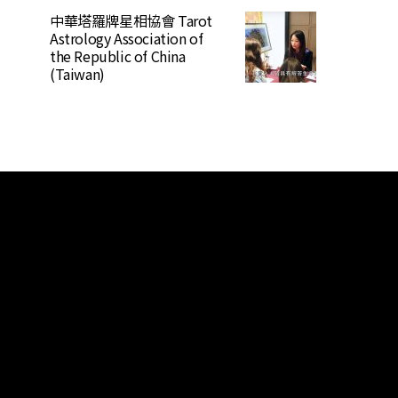
中華塔羅牌星相協會 Tarot
Astrology Association of
the Republic of China
(Taiwan)