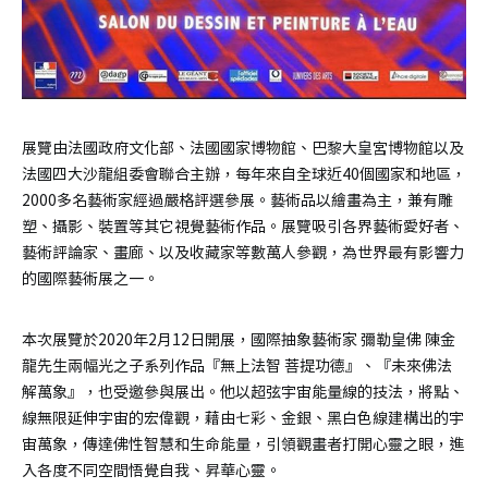
展覽由法國政府文化部、法國國家博物館、巴黎大皇宮博物館以及
法國四大沙龍組委會聯合主辦，每年來自全球近40個國家和地區，
2000多名藝術家經過嚴格評選參展。藝術品以繪畫為主，兼有雕
塑、攝影、裝置等其它視覺藝術作品。展覽吸引各界藝術愛好者、
藝術評論家、畫廊、以及收藏家等數萬人參觀，為世界最有影響力
的國際藝術展之一。
本次展覽於2020年2月12日開展，國際抽象藝術家 彌勒皇佛 陳金
龍先生兩幅光之子系列作品『無上法智 菩提功德』、『未來佛法
解萬象』，也受邀參與展出。他以超弦宇宙能量線的技法，將點、
線無限延伸宇宙的宏偉觀，藉由七彩、金銀、黑白色線建構出的宇
宙萬象，傳達佛性智慧和生命能量，引領觀畫者打開心靈之眼，進
入各度不同空間悟覺自我、昇華心靈。