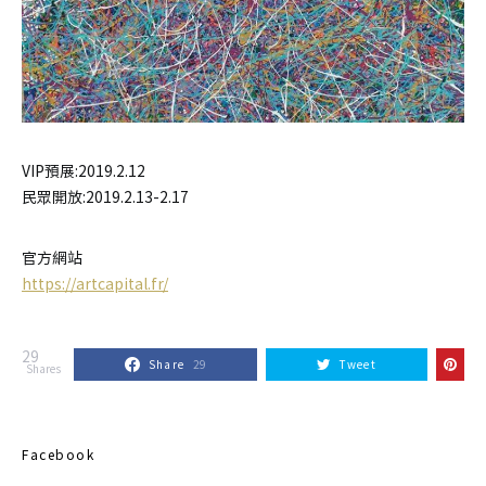
VIP預展:2019.2.12
民眾開放:2019.2.13-2.17
官方網站
https://artcapital.fr/
29
Share
29
Tweet
Shares
Facebook