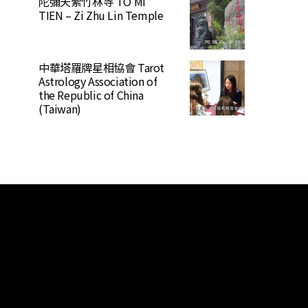
陀彌天紫竹林寺 TO MI
TIEN – Zi Zhu Lin Temple
中華塔羅牌星相協會 Tarot
Astrology Association of
the Republic of China
(Taiwan)