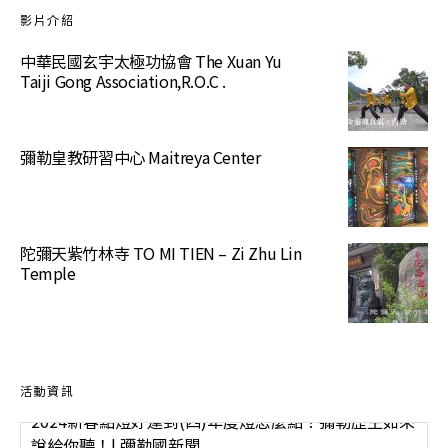
影片介紹
中華民國玄宇太極功協會 The Xuan Yu
Taiji Gong Association,R.O.C .
彌勒皇教研習中心 Maitreya Center
陀彌天紫竹林寺 TO MI TIEN – Zi Zhu Lin
Temple
2024新春點燈好運到(四)年度燈怎麼點？彌勒歷生如來
說給你聽！| 彌勒國新聞
3 January 2025
活動資訊