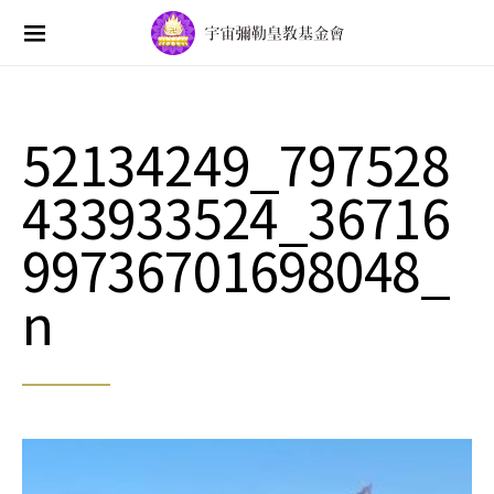
Search for:
52134249_797528
433933524_36716
99736701698048_
n