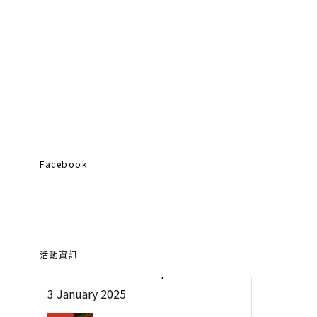
新春點燈好運到(六)年度燈怎麼點？彌
Facebook
勒歷生如來說給你聽！| 彌勒國新聞
3 January 2025
活動資訊
2024新春點燈好運到(五)年度燈怎麼
點？彌勒歷生如來說給你聽！| 彌勒國