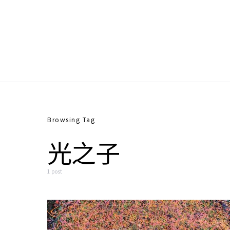
Search for:
Browsing Tag
光之子
1 post