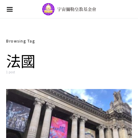
Search for:
Browsing Tag
法國
1 post